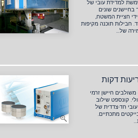
דידה thicknessCONTROL משמשת למדידת עובי של
 בחיישנים שונים
די חציית המשטח,
 חבילות תוכנה מקיפות
ירה של…
יעות דקות
בבית החיישן של מערכת combiSENSOR משולבים חיישן זרמי
לי. קונספט שילוב
עובי חד-צדדית של
ייקטים מתכתיים.
…