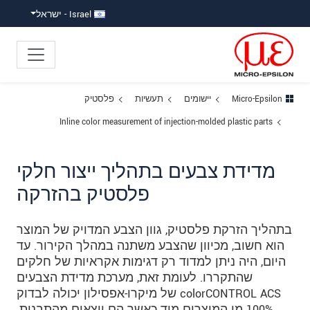
ישה ישירה לתוכן
פוץ לניווט משנה
פוץ ישירות לניווט הראשי
Israel - ישראל
Micro-Epsilon
יישומים
תעשיות
פלסטיק
Inline color measurement of injection-molded plastic parts
מדידת צבעים בתהליך ייצור חלקי
פלסטיק בהזרקה
בתהליך הזרקת פלסטיק, גוון הצבע המדויק של המוצר
הוא חשוב, מכיוון שהצבע משתנה במהלך הקירור. עד
היום, היה ניתן למדוד רק דגימות אקראיות של חלקים
שהתקררו. לעומת זאת, מערכת מדידת הצבעים
colorCONTROL ACS של מיקרו-אפסילון יכולה לבדוק
100% מן המוצרים מיד כאשר הם יוצאים מהתבנית.