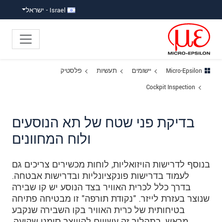
ישה ישירה לתוכן
פוץ לניווט משנה
פוץ ישירות לניווט הראשי
Israel - ישראל
Micro-Epsilon
יישומים
תעשיות
פלסטיק
Cockpit Inspection
בדיקת פני שטח של תא הנוסעים
ולוח המחוונים
בנוסף לדרישות הויזואליות, לוחות מכשירים צריכים גם
לעמוד בדרישות פונקציונליות ובדרישות אבטחה.
בדרך כלל לכרית האוויר בצד הנוסע יש קו שבירה
שנוצר בעזרת לייזר. "נקודת תורפה" זו מבטיחה פתיחה
בטיחותית של כרית האוויר בקו השבירה שנקבע
מראש. בתהליך זה עשויים להיווצר סימני שקיעה,