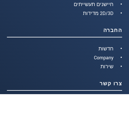
חיישנים תעשייתים
2D/3D מדידות
החברה
חדשות
Company
שירות
צרו קשר
רחוב המצודה 29
ת.ד 11475 אזור, 5800173, ישראל
972-3-5590277+