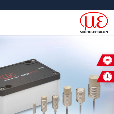
ישה ישירה לתוכן
פוץ ישירות לניווט הראשי
×
 request for: eddyNCDT 3020
כותרת
*
שם פרטי
*
שם משפחה
*
שם חברה
*
כתובת