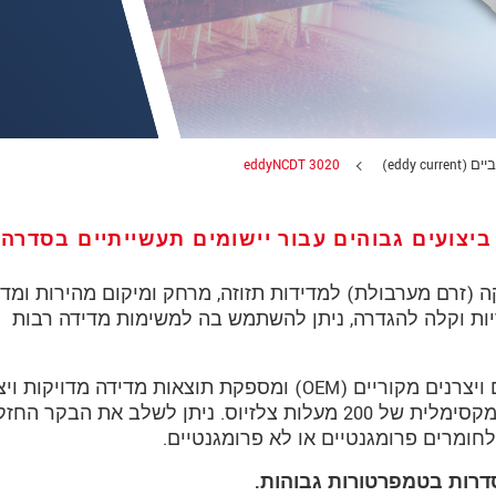
eddy cur)
eddyNCDT 3020
יצועים גבוהים עבור יישומים תעשייתיים בסדרה
 (זרם מערבולת) למדידות תזוזה, מרחק ומיקום מהירות ומדו
יות וקלה להגדרה, ניתן להשתמש בה למשימות מדידה רבות
מערכת החיישנים מיועדת ליישומים סדרתיים ויצרנים מקוריים (OEM) ומספקת תוצאות מדידה מדוי
גם בתנאים קשים - עד לטמפרטורת סביבה מקסימלית של 200 מעלות צלזיוס. ניתן לשלב את הבקר
חומרים פרומגנטיים או לא פרומגנטיים.
 את הצהרת הפרטיות שלנו (באנגלית).
סדרות בטמפרטורות גבוהות.