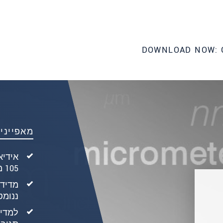
DOWNLOAD NOW: 
מאפייני
אידיא
105 מעלות צלזיוס / חיישן עד 200 מעלות צלזיוס
ננומט