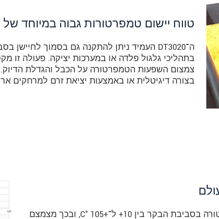
טווח יישום טמפרטורות גבוה במיוחד של הבקר 
ה־DT3020 העמיד ניתן להתקנה גם בסמוך לחיישן ב
בתהליכי גלגול פלדה או במערכות יציקה. פעולה זו מקט
צמצום השפעות הטמפרטורה על הכבל והגדלת הדיוק. א
בצורה דיגיטלית או באמצעות יציאת זרם למרחקים ארו
ולם
ה־eddyNCDT 3020 מפצה על תנודות טמפרטורה בסביבת הבקר בין ‎+10 ל־+105 °C, ובכך מצמצם