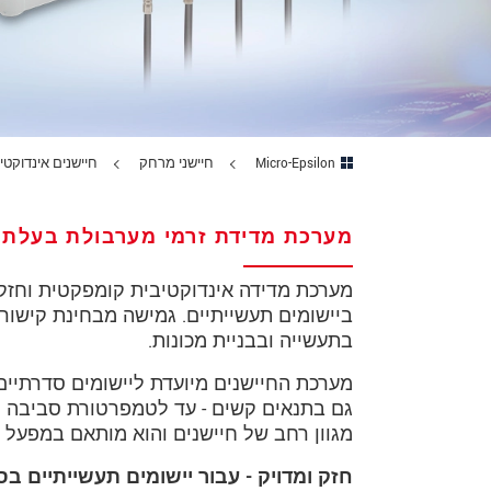
מיקוד
עיר
*
טלפון
Micro-Epsilon
חיישני מרחק
חיישנים אינדוקטיביים (rent
כתובת דוא"ל
*
מערכת מדידת זרמי מערבולת בעלת ב
ארץ
*
*
Message
מערכת מדידה אינדוקטיבית קומפקטית וחזקה
ביישומים תעשייתיים. גמישה מבחינת קישור
בתעשייה ובבניית מכונות.
* שדות חובה
מגוון רחב של חיישנים והוא מותאם במפעל ל
אנו מתייחסים למידע בחסיון רב. אנא קרא
חזק ומדויק - עבור יישומים תעשייתיים ב