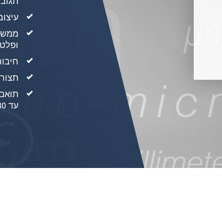
תגובת 
עיצוב 
ופלט 
חיבור Fieldbus דרך מודו
תצורה 
עד 80 מ"מ