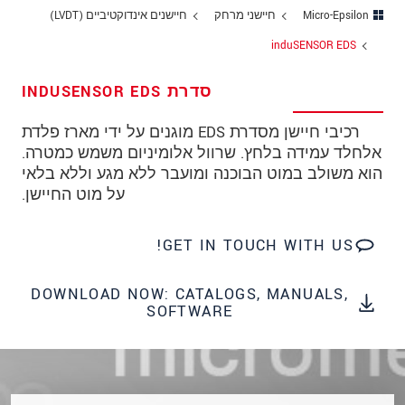
מיקוד
Micro-Epsilon
חיישני מרחק
חיישנים אינדוקטיביים (LVDT)
induSENSOR EDS
עיר
*
סדרת INDUSENSOR EDS
טלפון
רכיבי חיישן מסדרת EDS מוגנים על ידי מארז פלדת
כתובת דוא"ל
*
אלחלד עמידה בלחץ. שרוול אלומיניום משמש כמטרה.
ארץ
*
הוא משולב במוט הבוכנה ומועבר ללא מגע וללא בלאי
על מוט החיישן.
*
Message
GET IN TOUCH WITH US!
DOWNLOAD NOW: CATALOGS, MANUALS,
SOFTWARE
* שדות חובה
אנו מתייחסים למידע בחסיון רב. אנא קרא את
הצהרת הפרטיות שלנו (באנגלית).