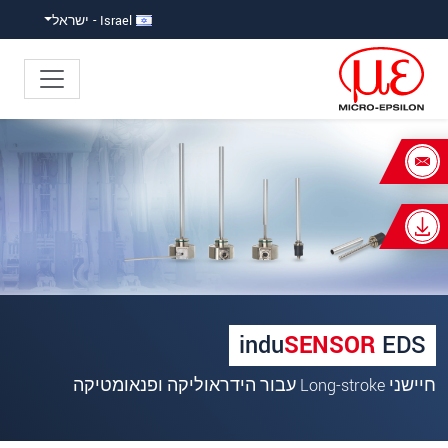
ישה ישירה לתוכן
פוץ ישירות לניווט הראשי
Israel - ישראל
×
Your request for: induSENSOR EDS
כותרת
*
שם פרטי
*
שם משפחה
*
indu
SENSOR
EDS
שם חברה
*
חיישני Long-stroke עבור הידראוליקה ופנאומטיקה
כתובת