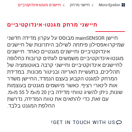
כתובת
Micro-Epsilon
חיישני מרחק
חיישנים מגנטו-אינדוקטיביים
מיקוד
חיישני מרחק מגנטו-אינדוקטיביים
עיר
*
חיישן mainSENSOR מבוסס על עקרון מדידה חדשני
טלפון
שמיקרו-אפסילון פיתחה לשילוב היתרונות של חיישנים
אינדוקטיביים וחיישנים מגנטיים כאחד. חיישנים
כתובת דוא"ל
*
מגנטו-אינדוקטיביים משמשים לעתים קרובות כחלופה
ארץ
*
לחיישנים אינדוקטיביים וחיישני קרבה באוטומציה של
תהליכים, בתעשיית האריזה ובניטור מכונות. במדידת
*
Message
המרחק למגנט הקבוע בעצם הנמדד, החיישן משדר
אות לינארי רציף. כאשר מיושמים מגנטים בעוצמות
שונות, ניתן להשיג טווחי מדידה בין 20 מ»מ ל 55 מ«מ.
עם זאת, כדי להתאים את טווח המדידה, נדרשת
החלפת המגנט בלבד.
* שדות חובה
אנו מתייחסים למידע בחסיון רב. אנא קרא את
GET IN TOUCH WITH US!
הצהרת הפרטיות שלנו (באנגלית).