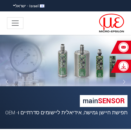
ישה ישירה לתוכן
פוץ ישירות לניווט הראשי
Israel - ישראל
×
Your request for: חיישנים
מגנטו-אינדוקטיביים
כותרת
*
שם פרטי
*
main
SENSOR
שם משפחה
*
אות פלט לינארי
שם חברה
*