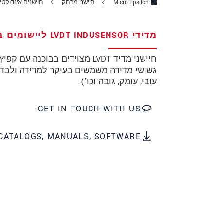
Micro-Epsilon
חיישני מרחק
חיישנים אינדוקטיביים 
מיקוד
מדידי LVDT INDUSENSOR ליישומים בכמויות גדולות
עיר
*
חיישני מדיד LVDT מצוידים בבו
טלפון
גשושי מדידה משמשים בעיקר למדידה ולבדיקה
עובי, עומק, גובה וכו').
כתובת דוא"ל
*
ארץ
*
GET IN TOUCH WITH US!
*
Message
CATALOGS, MANUALS, SOFTWARE
* שדות חובה
אנו מתייחסים למידע בחסיון רב. אנא קרא