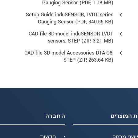
Gauging Sensor (
PDF
, 1.18 MB)
Setup Guide induSENSOR, LVDT series
Gauging Sensor (
PDF
, 340.55 KB)
CAD file 3D-model induSENSOR LVDT
sensors, STEP (
ZIP
, 3.21 MB)
CAD file 3D-model Accessories DTA-G8,
STEP (
ZIP
, 263.64 KB)
ת המוצרים
החברה
ישני מרחק
חדשות