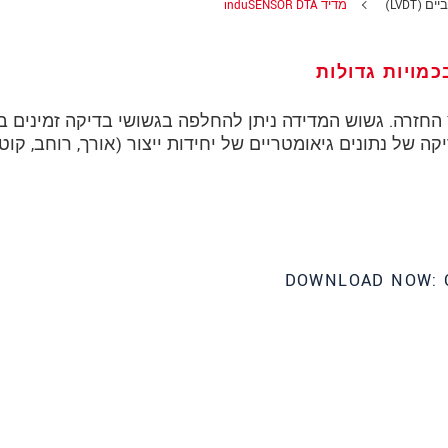
(LVDT)
מדיד induSENSOR DTA
כנה עם קפיץ החזרה. גשוש המדידה ניתן להחלפה בגשושי בדיקה זמינים 
 של נתונים גיאומטריים של יחידות ייצור (אורך, רוחב, קוטר
DOWNLOAD NOW: 
 את הצהרת הפרטיות שלנו (באנגלית).