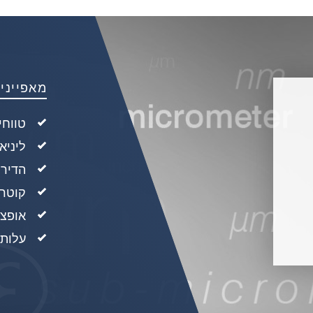
מאפייני
טווחי מדיד
ליניארי
הדירות: 0.15 
קוטר: 8 מ
אופצי
עלות 