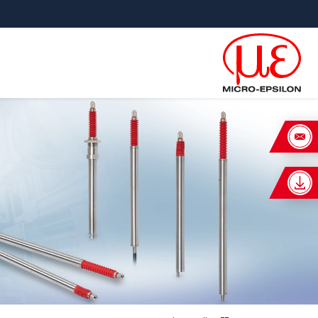
ישה ישירה לתוכן
פוץ ישירות לניווט הראשי
×
Your request for: מדיד induSENSOR DTA
כותרת
*
שם פרטי
*
שם משפחה
*
שם חברה
*
כתובת