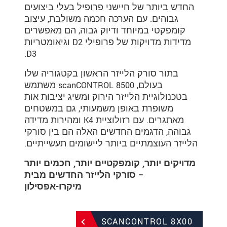
החדש ביותר של חיישני פרופיל בעלי ביצועים
גבוהים. עם הערכה חכמה משולבת, עיצוב
קומפקטי במיוחד ודיוק גבוה, הם מאפשרים
מדידות מדויקות של פרופילי 2‏D וגיאומטריות
3‏D.
בתור סורק הלייזר הראשון בקטגוריה שלו
בעולם, scanCONTROL 8500 משתמש
בטכנולוגיית הלייזר הירוק ומשיג יציבות אות
משופרת באופן משמעותי, גם במשטחים
מאתגרים. עם רזולוציית 4‏K ומהירות מדידה
גבוהה, הדגמים החדשים האלה הם בין סורקי
הלייזר העוצמתיים ביותר ליישומים תעשייתיים.
מדויקים יותר, קומפקטיים יותר, חכמים יותר
– סורקי הלייזר החדשים מבית
מיקרו-אפסילון
SCANCONTROL 8X00