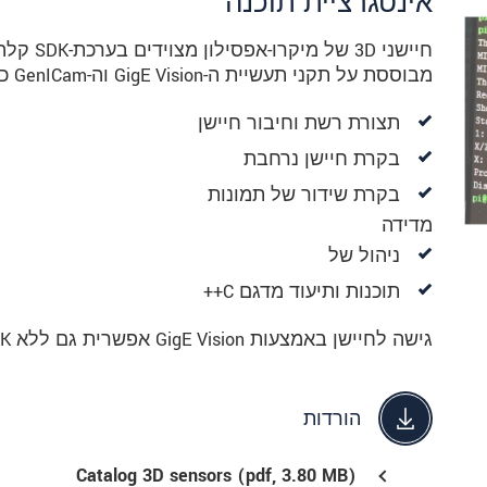
אינטגרציית תוכנה
מבוססת על תקני תעשיית ה-GigE Vision וה-GenICam כולל את חבילות הפונקציות הבאות:
תצורת רשת וחיבור חיישן
בקרת חיישן נרחבת
בקרת שידור של תמונות
מדידה
ניהול של
תוכנות ותיעוד מדגם C++
גישה לחיישן באמצעות GigE Vision אפשרית גם ללא SDK באמצעות לקוח GenICam.
הורדות
Catalog 3D sensors (
pdf
, 3.80 MB)