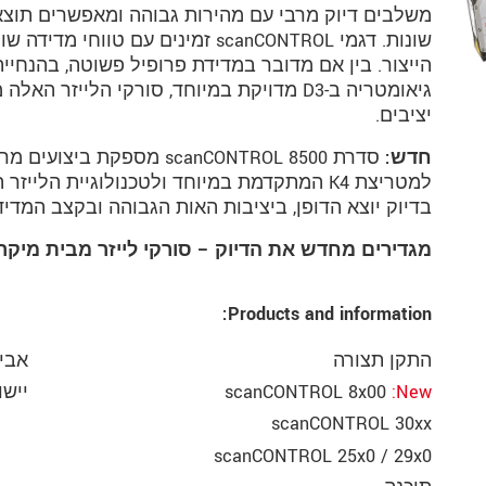
משלבים דיוק מרבי עם מהירות גבוהה ומאפשרים תוצאו
שונות. דגמי scanCONTROL זמינים עם ט
הייצור. בין אם מדובר במדידת פרופיל פשוטה, בהנחי
גיאומטריה ב-3‏D מדויקת במיוחד, סורקי הליי
יציבים.
חדש:
סדרת scanCONTROL 8500 מספ
למטריצת 4‏K המתקדמת במיוחד ולטכנולוגיית הל
בדיוק יוצא הדופן, ביציבות האות הגבוהה ובקצב המדי
מגדירים מחדש את הדיוק – סורקי לייזר מבית מיקרו
Products and information:
התקן תצורה
אביז
New
scanCONTROL 8x00
יישו
scanCONTROL 30xx
scanCONTROL 25x0 / 29x0