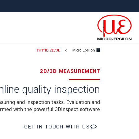
ישה ישירה לתוכן
פוץ ישירות לניווט הראשי
Micro-Epsilon
2D/3D מדידות
×
Your request for: 2D/3D מדידות
2D/3D MEASUREMENT
כותרת
*
nline quality inspection
שם פרטי
*
suring and inspection tasks. Evaluation and
ormed with the powerful 3DInspect software.
שם משפחה
*
שם חברה
*
GET IN TOUCH WITH US!
כתובת