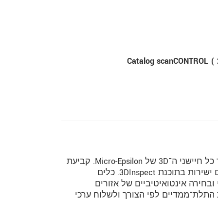
Catalog scanCONTROL ( 2
‏3DInspect היא תוכנה אחידה וידידותית למשתמש עבור כל חיישני ה־3D של Micro-Epsilon. קביעת
פרמטרים של חיישני ה־3D ורישום נתוני המדידה נעשים ישירות בתוכנת 3DInspect. כלים
 ובחירה אינטואיטיביים של אזורים
ות התלת־ממדיים לפי הצורך ולשלוח ערכי