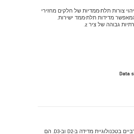
 משטחים וזיהוי צורות תלת-ממדיות של חלקים מחזירי
 המאפשר מדידות תלת-ממד ישירות.
יות גבוהה של ציר z.
Data s
סורקי הלייזר מבית מיקרו-אפסילון מייצגים ביצועים מרביים בטכנולוגיית מדידה ב-2‏D וב-3‏D. הם