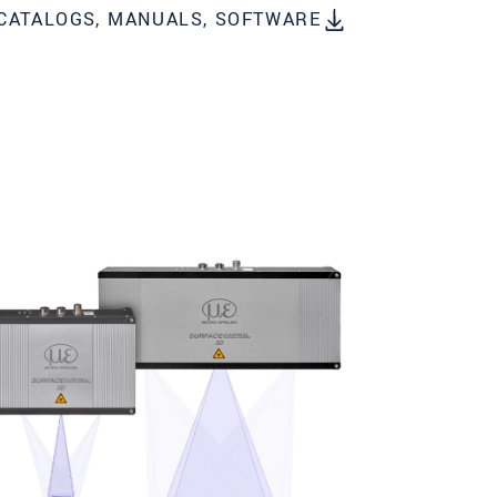
CATALOGS, MANUALS, SOFTWARE
מיקוד
עיר
*
טלפון
כתובת דוא"ל
*
ארץ
*
*
Message
* שדות חובה
אנו מתייחסים למידע בחסיון רב. אנא קרא