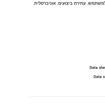
Data sh
Data s