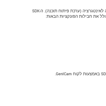
חיישני ‎3D של מיקרו-אפסילון מצוידים בערכת-SDK קלה לאינטגרציה (ערכת פיתוח תוכנה). ה-SDK