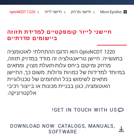
מיקוד
Micro-Epsilon
חיישני מרחק
חיישני לייזר
optoNCDT 1220
עיר
*
טלפון
חיישני לייזר קומפקטיים למדידת תזוזה
ביישומים סדרתיים
כתובת דוא"ל
*
OptoNCDT 1220 הוא הדגם ההתחלתי לאוטומציה
ארץ
*
בתעשייה. חיישן טריאנגולציה זה מודד במדויק תזוזה,
מרחק ומיקום ביחס עלות-תועלת מצוין, ומתאים
*
Message
במיוחד למדידות של כמויות גדולות. משום כך, החיישן
מתאים לשימוש בכל התחומים של טכנולוגיית
האוטומציה, כגון בבניית מכונות או בייצור רכיבי
אלקטרוניקה.
* שדות חובה
GET IN TOUCH WITH US!
אנו מתייחסים למידע בחסיון רב. אנא קרא את
הצהרת הפרטיות שלנו (באנגלית).
DOWNLOAD NOW: CATALOGS, MANUALS,
SOFTWARE