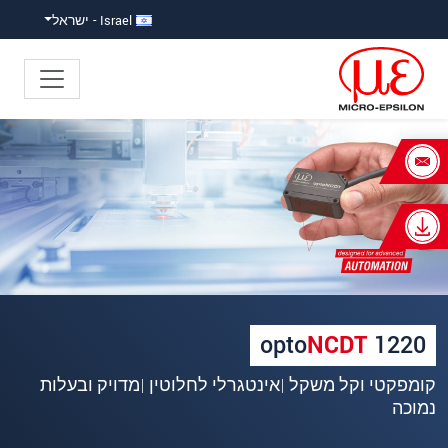
ישה ישירה לתוכן
פוץ ישירות לניווט הראשי
Israel - ישראל
×
Your request for: optoNCDT 1220
כותרת
*
שם פרטי
*
שם משפחה
*
opto
NCDT
1220
שם חברה
*
קומפקטי וקל משקל |אינטגרלי לחלוטין |מדויק ובעלות
נמוכה
כתובת