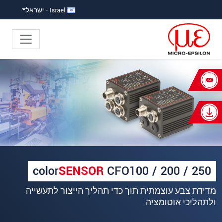
ישה ישירה לתוכן
פוץ ישירות לניווט הראשי
Israel - ישראל
×
Your request for: חיישן זיהוי צבע
קומפקטי
כותרת
*
שם פרטי
*
color
SENSOR
CFO100 / 200 / 250
שם משפחה
*
מדידת צבע עוצמתית תוך כדי תהליך הייצור לתעשייה
שם חברה
*
ולתהליכי אוטומציה