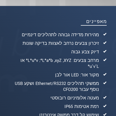
מאפיינים
מהירות מדידה גבוהה לתהליכים דינמיים
זיכרון צבעים נרחב לאצוות בדיקה שונות
דיוק צבע גבוה
מרחב צבעים: XYZ,‏ xyZ,‏ ‎L*a*b*‏;‏ ‎L*u*v* או
u'v'L*
מקור אור: LED אור לבן
ממשקי תהליכים Ethernet/RS232 ושקע USB
נוסף עבור CFO200
מעטה אלומיניום רובוסטי
רמת אטימות IP65
שימוש קל דרך ממשק אינטרנט