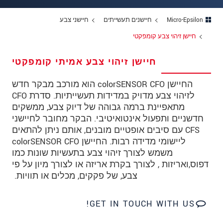
כתובת
Micro-Epsilon
חיישנים תעשייתים
חיישני צבע
מיקוד
חיישן זיהוי צבע קומפקטי
עיר
*
חיישן זיהוי צבע אמיתי קומפקטי
טלפון
החיישן colorSENSOR CFO הוא מורכב מבקר חדש
כתובת דוא"ל
*
לזיהוי צבע מדויק במדידות תעשייתיות. סדרת CFO
מתאפיינת ברמה גבוהה של דיוק צבע, ממשקים
ארץ
*
חדשניים ותפעול אינטואיטיבי. הבקר מחובר לחיישני
CFS עם סיבים אופטיים מובנים, אותם ניתן להתאים
*
Message
ליישומי מדידה רבות. החיישן colorSENSOR CFO
משמש לצורך זיהוי צבע בתעשיות שונות כמו
דפוס,ואריזות , לצורך בקרת אריזה או לצורך מיון על פי
צבע, של פקקים, מכלים או תוויות.
* שדות חובה
אנו מתייחסים למידע בחסיון רב. אנא קרא את
GET IN TOUCH WITH US!
הצהרת הפרטיות שלנו (באנגלית).