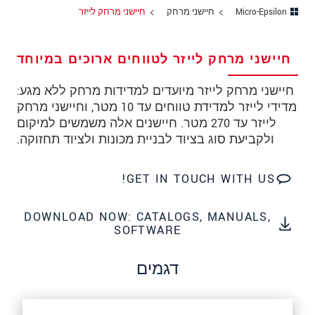
מיקוד
Micro-Epsilon
חיישני מרחק
חיישני מרחק לייזר
עיר
*
חיישני מרחק לייזר לטווחים ארוכים במיוחד
טלפון
חיישני מרחק לייזר מיועדים למדידות מרחק ללא מגע:
כתובת דוא"ל
*
מדידי לייזר למדידת טווחים עד 10 מטר, וחיישני מרחק
לייזר עד 270 מטר. חיישנים אלה משמשים למיקום
ארץ
*
ולקביעת סוג בציוד לבניית מכונות ולציוד תחזוקה.
*
Message
GET IN TOUCH WITH US!
DOWNLOAD NOW: CATALOGS, MANUALS,
SOFTWARE
* שדות חובה
אנו מתייחסים למידע בחסיון רב. אנא קרא את
דגמים
הצהרת הפרטיות שלנו (באנגלית).