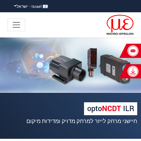
ישה ישירה לתוכן
פוץ ישירות לניווט הראשי
Israel - ישראל
×
Your request for: חיישני מרחק לייזר
כותרת
*
שם פרטי
*
שם משפחה
*
opto
NCDT
ILR
שם חברה
*
חיישני מרחק לייזר למרחק מדויק ומדידות מיקום
כתובת