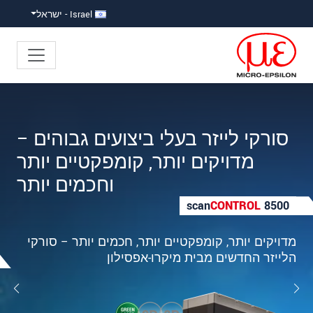
ישה ישירה לתוכן
פוץ ישירות לניווט הראשי
Israel - ישראל
סוג יחודי של מערכת מדידה
קונפוקלית ליישומי יצור סדרתי
תעשייתיים
confocal
DT
בקר קומפקטי ביותר עם ביצועים מרביים ו-Ethernet
תעשייתי משולב