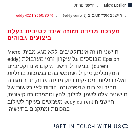
מיקוד
Micro-Epsilon
חיישני מרחק
חיישנים אינדוקטיביים (eddy current)
eddyNCDT 3060/3070
עיר
*
מערכת מדידת תזוזה אינדוקטיבית בעלת
טלפון
ביצועים גבוהים
כתובת דוא"ל
*
חיישני תזוזה אינדוקטיבים ללא מגע מבית Micro-
Epsilon מבוססים על עיקרון זרמי מערבולת (eddy
ארץ
*
curent). בניגוד לחיישני מיקום אינדוקטיביים
*
Message
המקובלים, ניתן להשתמש בהם במתכות ברזליות
ואל-ברזליות ומספקים דיוק מדידה גבוה, תדר תגובה
מהיר ויציבות טמפרטורה. הודות לאי רגישות של
חיישנים אלה לשמן, לכלוך, לחץ וטמפרטורה קיצונית,
חיישני ה-eddy current משמשים בעיקר לשילוב
* שדות חובה
במכונות ומתקנים בתעשיה.
אנו מתייחסים למידע בחסיון רב. אנא קרא את
הצהרת הפרטיות שלנו (באנגלית).
GET IN TOUCH WITH US!