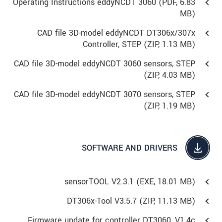
Operating Instructions eddyNCDT 3060 (
PDF
, 6.83
MB)
CAD file 3D-model eddyNCDT DT306x/307x
Controller, STEP (
ZIP
, 1.13 MB)
CAD file 3D-model eddyNCDT 3060 sensors, STEP
(
ZIP
, 4.03 MB)
CAD file 3D-model eddyNCDT 3070 sensors, STEP
(
ZIP
, 1.19 MB)
SOFTWARE AND DRIVERS
sensorTOOL V2.3.1 (
EXE
, 18.01 MB)
DT306x-Tool V3.5.7 (
ZIP
, 11.13 MB)
Firmware update for controller DT3060, V1.4c