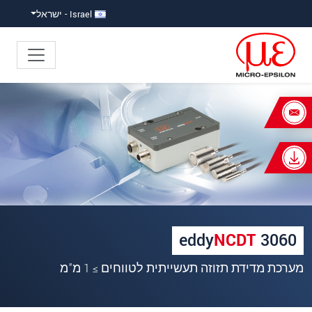
ישה ישירה לתוכן
פוץ ישירות לניווט הראשי
Israel - ישראל
×
Your request for: eddyNCDT 3060/3070
כותרת
*
שם פרטי
*
שם משפחה
*
eddy
NCDT
3060
שם חברה
*
מערכת מדידת תזוזה תעשייתית לטווחים ≥ 1 מ"מ
כתובת