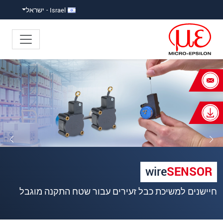
ישה ישירה לתוכן
פוץ ישירות לניווט הראשי
Israel - ישראל
×
Your request for: חיישני תיל משיכה
כותרת
*
שם פרטי
*
שם משפחה
*
wire
SENSOR
שם חברה
*
חיישנים למשיכת כבל זעירים עבור שטח התקנה מוגבל
כתובת