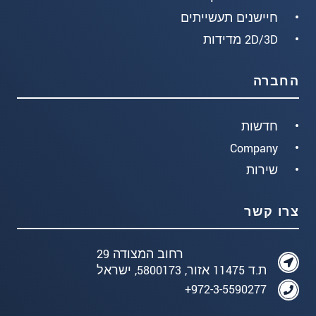
חיישנים תעשייתים
2D/3D מדידות
החברה
חדשות
Company
שירות
צרו קשר
רחוב המצודה 29
ת.ד 11475 אזור, 5800173, ישראל
972-3-5590277+