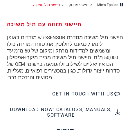
מיקוד
Micro-Epsilon
חיישני מרחק
חיישני תיל משיכה
עיר
*
חיישני תזוזה עם תיל משיכה
טלפון
חיישני תיל משיכה מסדרת wireSENSOR מודדים באופן
כתובת דוא"ל
*
לינארי, כמעט לחלוטין, את טווח המדידה כולו
ומשמשים למדידות מרחק ומיקום של 50 מ"מ עד
ארץ
*
50,000 מ"מ. חיישני תיל משיכה מבית מיקרו-אפסילון
הם אידיאליים לשילוב ולהטמעה ביישומי OEM של
*
Message
סדרות ייצור גדולות, כגון במכשירים רפואיים, מעליות,
מסועים והנדסת רכב.
GET IN TOUCH WITH US!
* שדות חובה
אנו מתייחסים למידע בחסיון רב. אנא קרא את
DOWNLOAD NOW: CATALOGS, MANUALS,
SOFTWARE
הצהרת הפרטיות שלנו (באנגלית).