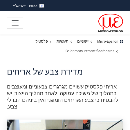
ישה ישירה לתוכן
פוץ לניווט משנה
פוץ ישירות לניווט הראשי
Israel - ישראל
Micro-Epsilon
יישומים
תעשיות
פלסטיק
Color measurement floorboards
מדידת צבע של אריחים
אריחי פלסטיק עשויים מגרגרים צבעוניים ומעוצבים
בתהליך של משיכה עמוקה. לאחר תהליך הייצור, יש
להבטיח כי צבע האריחים הומוגני ואין ביניהם הבדלי
צבע.