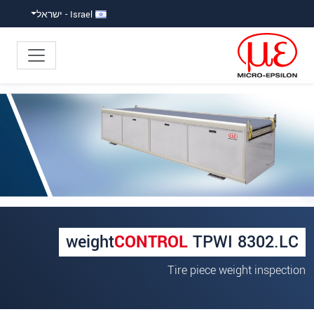
ישה ישירה לתוכן
פוץ ישירות לניווט הראשי
Israel - ישראל
×
Your request for: Piece weight
measurement
כותרת
*
שם פרטי
*
weight
CONTROL
TPWI 8302.LC
שם משפחה
*
Tire piece weight inspection
שם חברה
*