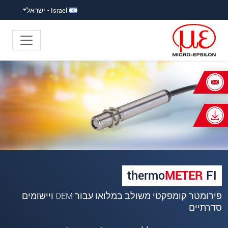
ישה ישירה לתוכן
פוץ ישירות לניווט הראשי
Israel - ישראל
×
Your request for: thermoMETER FI
כותרת
*
שם פרטי
*
שם משפחה
*
thermo
METER
FI
שם חברה
*
פירומטר קומפקטי משולב במלואו עבור OEM ויישומים
סדרתיים
כתובת