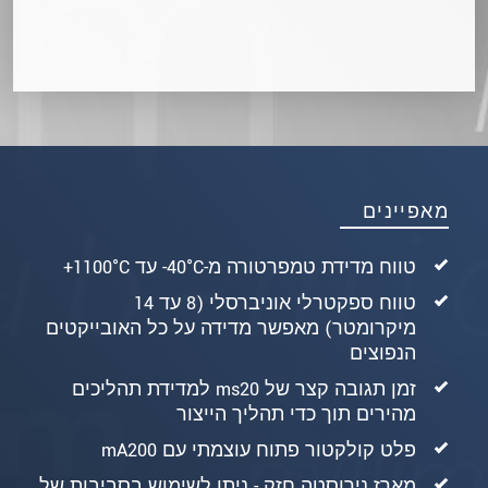
מאפיינים
טווח מדידת טמפרטורה מ-40°C‏- עד 1100°C‏+
טווח ספקטרלי אוניברסלי (8 עד 14
מיקרומטר) מאפשר מדידה על כל האובייקטים
הנפוצים
זמן תגובה קצר של 20‏ms למדידת תהליכים
מהירים תוך כדי תהליך הייצור
פלט קולקטור פתוח עוצמתי עם 200‏mA
מארז נירוסטה חזק - ניתן לשימוש בסביבות של