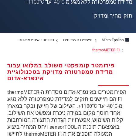
מדידת טמפרטורה ללא מגע מ-40°C‏- עד 1100°C‏+
מיקוד
חזק, מהיר ומדויק
עיר
*
טלפון
Micro-Epsilon
חיישנים תעשייתים
פירומטר אינפרא-אדום
כתובת דוא"ל
*
thermoMETER FI
ארץ
*
פירומטר קומפקטי משולב במלואו עבור
*
Message
מדידת טמפרטורה מדויקת בטכנולוגיית
אינפרא-אדום
הפירומטרים באינפרא-אדום מסדרת ה-thermoMETER
FI הם חיישנים חזקים למדידת טמפרטורה ללא מגע
* שדות חובה
מ-40°C‏- עד 1100°C‏+. השילוב של חיישן ובקר במארז
אחד חוסך מקום במידה ניכרת ומפשט את השילוב.
אנו מתייחסים למידע בחסיון רב. אנא קרא את
קלות השימוש, אפשרויות הגדרת התצורה המורחבות
הצהרת הפרטיות שלנו (באנגלית).
באמצעות תוכנת ה-sensorTOOL ויחס המחיר-ביצוע
המעולה הופכים את ה-thermoMETER FI לחיישן