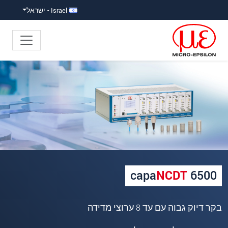
ישה ישירה לתוכן
פוץ ישירות לניווט הראשי
Israel - ישראל
×
Your request for: capaNCDT 6500
כותרת
*
שם פרטי
*
שם משפחה
*
capa
NCDT
6500
שם חברה
*
בקר דיוק גבוה עם עד 8 ערוצי מדידה
כתובת