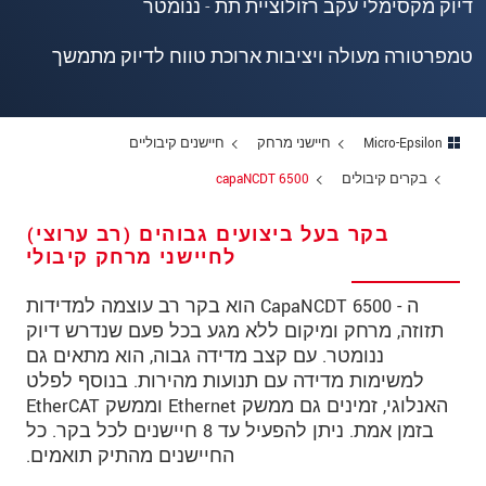
דיוק מקסימלי עקב רזולוציית תת - ננומטר
מיקוד
טמפרטורה מעולה ויציבות ארוכת טווח לדיוק מתמשך
עיר
*
טלפון
Micro-Epsilon
חיישני מרחק
חיישנים קיבוליים
כתובת דוא"ל
*
בקרים קיבולים
capaNCDT 6500
ארץ
*
בקר בעל ביצועים גבוהים (רב ערוצי)
*
Message
לחיישני מרחק קיבולי
ה - CapaNCDT 6500 הוא בקר רב עוצמה למדידות
תזוזה, מרחק ומיקום ללא מגע בכל פעם שנדרש דיוק
ננומטר. עם קצב מדידה גבוה, הוא מתאים גם
* שדות חובה
למשימות מדידה עם תנועות מהירות. בנוסף לפלט
האנלוגי, זמינים גם ממשק Ethernet וממשק EtherCAT
אנו מתייחסים למידע בחסיון רב. אנא קרא את
הצהרת הפרטיות שלנו (באנגלית).
בזמן אמת. ניתן להפעיל עד 8 חיישנים לכל בקר. כל
החיישנים מהתיק תואמים.