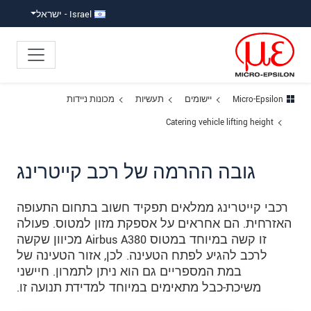
ישה ישירה לתוכן
פוץ לניווט משנה
פוץ ישירות לניווט הראשי
Israel - ישראל
Micro-Epsilon
יישומים
תעשיות
מכונות ניידות
Catering vehicle lifting height
גובה ההרמה של רכב קייטרינג
רכבי קייטרינג ממלאים תפקיד חשוב בתחום התעופה
האזרחית. הם אחראים על אספקת מזון למטוס. פעולה
זו קשה במיוחד במטוס Airbus A380 מכיוון שקשה
לרכב להגיע לפתח הטעינה. לכן, אזור הטעינה של
במת המספריים גם הוא ניתן לתמרון. חיישני
משיכת-כבל מתאימים במיוחד למדידת תנועה זו.