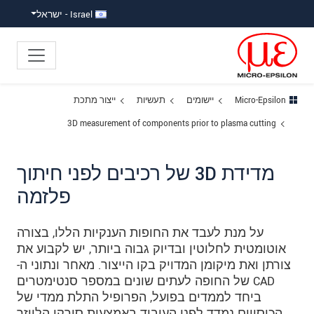
ישה ישירה לתוכן
פוץ לניווט משנה
פוץ ישירות לניווט הראשי
Israel - ישראל
Micro-Epsilon
יישומים
תעשיות
ייצור מתכת
3D measurement of components prior to plasma cutting
מדידת 3D של רכיבים לפני חיתוך
פלזמה
על מנת לעבד את החופות הענקיות הללו, בצורה
אוטומטית לחלוטין ובדיוק גבוה ביותר, יש לקבוע את
צורתן ואת מיקומן המדויק בקו הייצור. מאחר ונתוני ה-
CAD של החופה לעתים שונים במספר סנטימטרים
ביחד לממדים בפועל, הפרופיל התלת ממדי של
הכיסויים נמדד לפני העיבוד באמצעות סורקי הלייזר