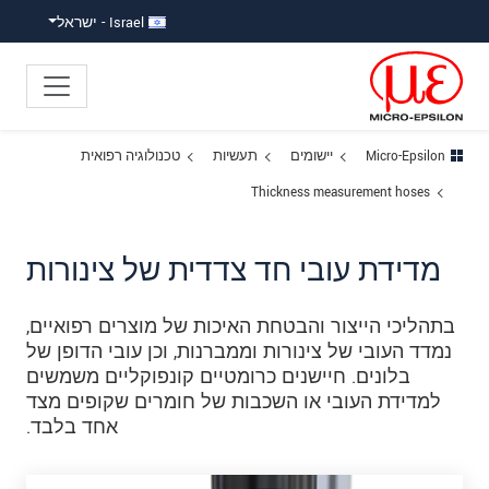
ישה ישירה לתוכן
פוץ לניווט משנה
פוץ ישירות לניווט הראשי
Israel - ישראל
Micro-Epsilon
יישומים
תעשיות
טכנולוגיה רפואית
Thickness measurement hoses
מדידת עובי חד צדדית של צינורות
בתהליכי הייצור והבטחת האיכות של מוצרים רפואיים,
נמדד העובי של צינורות וממברנות, וכן עובי הדופן של
בלונים. חיישנים כרומטיים קונפוקליים משמשים
למדידת העובי או השכבות של חומרים שקופים מצד
אחד בלבד.