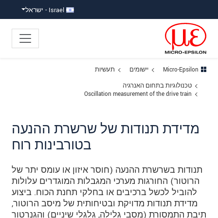
ישה ישירה לתוכן
פוץ לניווט משנה
פוץ ישירות לניווט הראשי
Israel - ישראל
Micro-Epsilon
יישומים
תעשיות
טכנולוגיות בתחום האנרגיה
Oscillation measurement of the drive train
מדידת תנודות של שרשרת ההנעה
בטורבינות רוח
תנודות בשרשרת ההנעה (חוסר איזון או עומס יתר של
הרוטור) החורגות מערכי המגבלות המוגדרים עלולות
להוביל לכשל ברכיבים או בחלקי תחנת הכוח. ביצוע
מדידת תנודות מדויקת ובטיחותית של מיסב הרוטור,
תיבת התמסורת (מסבי גלילה, גלגלי שיניים) והגנרטור