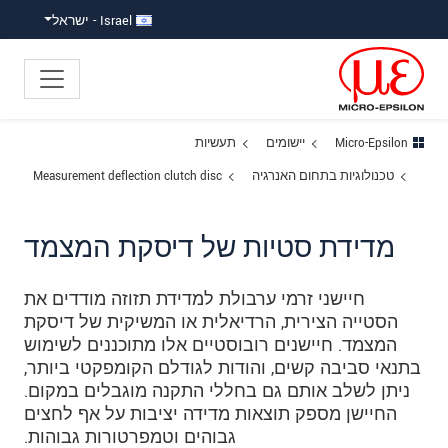
ישה ישירה לתוכן
פוץ לניווט משנה
פוץ ישירות לניווט הראשי
Israel - ישראל
Micro-Epsilon
יישומים
תעשיות
טכנולוגיות בתחום האנרגיה
Measurement deflection clutch disc
מדידת סטיות של דיסקת המצמד
חיישני זרמי ערבולת למדידת תזוזה מודדים את
הסטייה הצירית, הרדיאלית או המשיקית של דיסקת
המצמד. חיישנים רובוסטיים אלו מתוכננים לשימוש
בתנאי סביבה קשים, והודות לגודלם הקומפקטי ביותר,
ניתן לשלב אותם גם בחללי התקנה מוגבלים במקום.
החיישן מספק תוצאות מדידה יציבות על אף לחצים
גבוהים וטמפרטורות גבוהות.