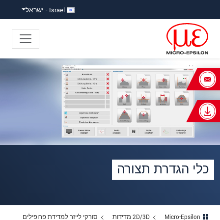
ישה ישירה לתוכן
פוץ ישירות לניווט הראשי
Israel - ישראל
×
Your request for: כלי הגדרת תצורה
כותרת
*
שם פרטי
*
שם משפחה
*
כלי הגדרת תצורה
שם חברה
*
כתובת
Micro-Epsilon
2D/3D מדידות
סורקי לייזר למדידת פרופילים