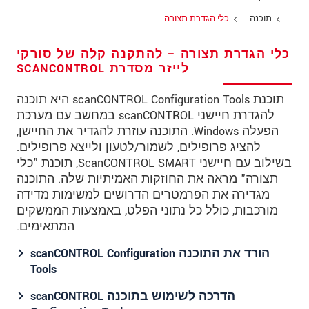
מיקוד
תוכנה
כלי הגדרת תצורה
עיר
*
כלי הגדרת תצורה – להתקנה קלה של סורקי
לייזר מסדרת SCANCONTROL
טלפון
תוכנת scanCONTROL Configuration Tools היא תוכנה
כתובת דוא"ל
*
להגדרת חיישני scanCONTROL במחשב עם מערכת
הפעלה Windows. התוכנה עוזרת להגדיר את החיישן,
ארץ
*
להציג פרופילים, לשמור/לטעון ולייצא פרופילים.
*
Message
בשילוב עם חיישני ScanCONTROL SMART, תוכנת "כלי
תצורה" מראה את החוזקות האמיתיות שלה. התוכנה
מגדירה את הפרמטרים הדרושים למשימות מדידה
מורכבות, כולל כל נתוני הפלט, באמצעות הממשקים
המתאימים.
* שדות חובה
הורד את התוכנה scanCONTROL Configuration
אנו מתייחסים למידע בחסיון רב. אנא קרא את
Tools
הצהרת הפרטיות שלנו (באנגלית).
הדרכה לשימוש בתוכנה scanCONTROL