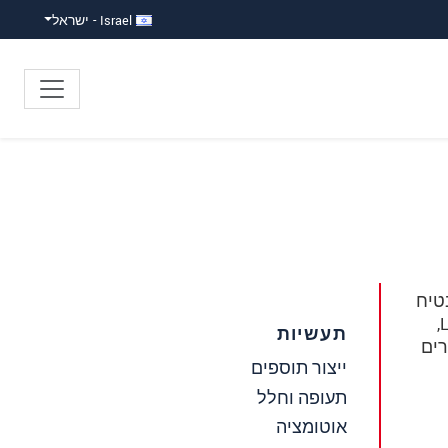
Israel - ישראל
טיח
פיזור אור הומוגני באצוות נורות מתחלפות. ה- ColorCONTROL MFA היא מערכת מיוחדת לבדיקת נורות LED,
תעשיות
רים
ייצור תוספים
תעופה וחלל
אוטומציה