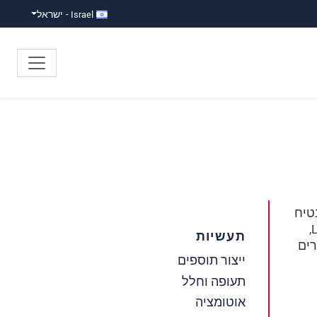
Israel - ישראל
טיח
פיזור אור הומוגני באצוות נורות מתחלפות. ה- ColorCONTROL MFA היא מערכת מיוחדת לבדיקת נורות LED,
תעשיות
רים
ייצור תוספים
תעופה וחלל
אוטומציה