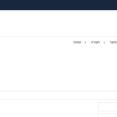
מפקטי
תצורה
טופס