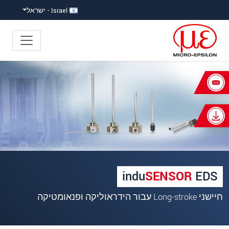
ישה ישירה לתוכן
פוץ ישירות לניווט הראשי
Israel - ישראל
×
Your request for: induSENSOR EDS
כותרת
*
שם פרטי
*
שם משפחה
*
indu
SENSOR
EDS
שם חברה
*
חיישני Long-stroke עבור הידראוליקה ופנאומטיקה
כתובת