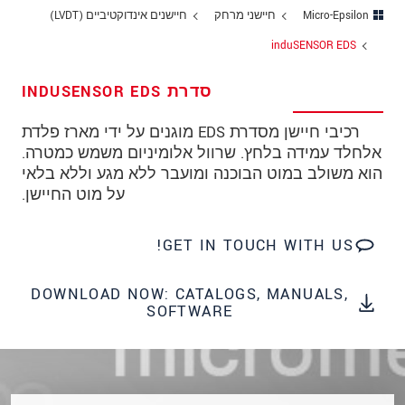
מיקוד
Micro-Epsilon
חיישני מרחק
חיישנים אינדוקטיביים (LVDT)
induSENSOR EDS
עיר
*
סדרת INDUSENSOR EDS
טלפון
רכיבי חיישן מסדרת EDS מוגנים על ידי מארז פלדת
כתובת דוא"ל
*
אלחלד עמידה בלחץ. שרוול אלומיניום משמש כמטרה.
ארץ
*
הוא משולב במוט הבוכנה ומועבר ללא מגע וללא בלאי
על מוט החיישן.
*
Message
GET IN TOUCH WITH US!
DOWNLOAD NOW: CATALOGS, MANUALS,
SOFTWARE
* שדות חובה
אנו מתייחסים למידע בחסיון רב. אנא קרא את
הצהרת הפרטיות שלנו (באנגלית).