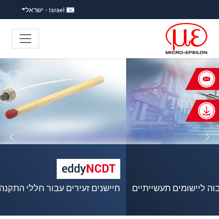
ישה ישירה לתוכן
פוץ ישירות לניווט הראשי
Israel - ישראל
×
Your request for: חיישנים
אינדוקטיביים (eddy current)
כותרת
*
שם פרטי
*
eddy
NCDT
שם משפחה
*
חיישנים זעירים עבור חללי התקנה סגורים
שם חברה
*