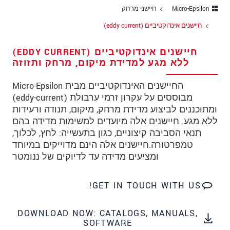
כתובת
Micro-Epsilon
חיישני מרחק
מיקוד
חיישנים אינדוקטיביים (eddy current)
עיר
*
חיישנים אינדוקטיביים (EDDY CURRENT)
ללא מגע למדידת מיקום, מרחק ותזוזה
טלפון
החיישנים האינדוקטיביים מבית Micro-Epsilon
כתובת דוא"ל
*
מבוססים על עקרון זרמי ערבולת (eddy-current)
ומתוכננים לביצוע מדידת מרחק, מיקום, תנודה ורעידות
ארץ
*
ללא מגע. חיישנים אלה מיועדים למשימות מדידה בהם
תנאי הסביבה קיצוניים, כגון בתעשייה: לחץ, לכלוך,
*
Message
טמפרטורה.חיישנים אלה הינם מדוייקים במיוחד
ומציעים מדידה עד לדיוקים של ננומטר
GET IN TOUCH WITH US!
* שדות חובה
אנו מתייחסים למידע בחסיון רב. אנא קרא את
DOWNLOAD NOW: CATALOGS, MANUALS,
הצהרת הפרטיות שלנו (באנגלית).
SOFTWARE