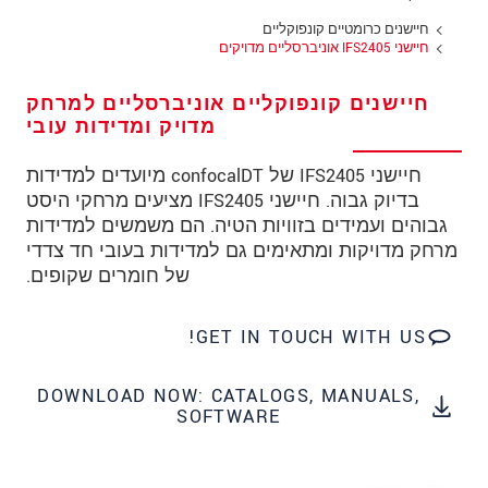
כתובת
חיישנים כרומטיים קונפוקליים
מיקוד
חיישני IFS2405 אוניברסליים מדויקים
עיר
*
חיישנים קונפוקליים אוניברסליים למרחק
מדויק ומדידות עובי
טלפון
חיישני IFS2405 של confocalDT מיועדים למדידות
כתובת דוא"ל
*
בדיוק גבוה. חיישני IFS2405 מציעים מרחקי היסט
גבוהים ועמידים בזוויות הטיה. הם משמשים למדידות
ארץ
*
מרחק מדויקות ומתאימים גם למדידות בעובי חד צדדי
של חומרים שקופים.
*
Message
GET IN TOUCH WITH US!
DOWNLOAD NOW: CATALOGS, MANUALS,
* שדות חובה
SOFTWARE
אנו מתייחסים למידע בחסיון רב. אנא קרא את
הצהרת הפרטיות שלנו (באנגלית).