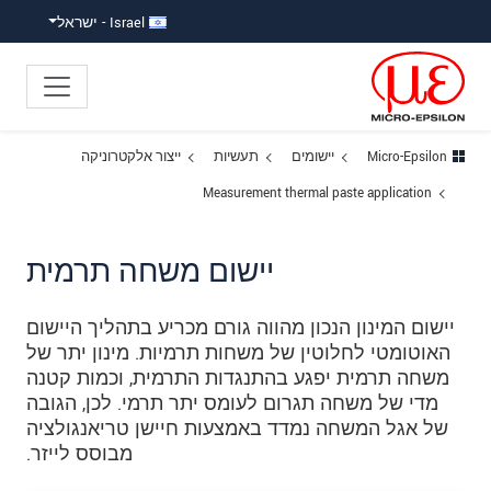
ישה ישירה לתוכן
פוץ לניווט משנה
פוץ ישירות לניווט הראשי
Israel - ישראל
Micro-Epsilon
יישומים
תעשיות
ייצור אלקטרוניקה
Measurement thermal paste application
יישום משחה תרמית
יישום המינון הנכון מהווה גורם מכריע בתהליך היישום
האוטומטי לחלוטין של משחות תרמיות. מינון יתר של
משחה תרמית יפגע בהתנגדות התרמית, וכמות קטנה
מדי של משחה תגרום לעומס יתר תרמי. לכן, הגובה
של אגל המשחה נמדד באמצעות חיישן טריאנגולציה
מבוסס לייזר.