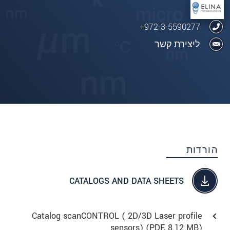
972-3-5590277+
ליצירת קשר
הורדות
CATALOGS AND DATA SHEETS
Catalog scanCONTROL ( 2D/3D Laser profile
sensors) (
PDF
, 8.12 MB)