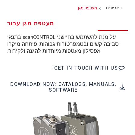
מיקוד
אביזרים
מעטפת מגן
עיר
*
מעטפת מגן עבור
טלפון
על מנת להשתמש בחיישני scanCONTROL בתנאי
סביבה קשים ובטמפרטורות גבוהות, פיתחה מיקרו
כתובת דוא"ל
*
אפסילון מעטפות מיוחדות להגנה ולקירור.
ארץ
*
GET IN TOUCH WITH US!
*
Message
DOWNLOAD NOW: CATALOGS, MANUALS,
SOFTWARE
* שדות חובה
אנו מתייחסים למידע בחסיון רב. אנא קרא את
הצהרת הפרטיות שלנו (באנגלית).