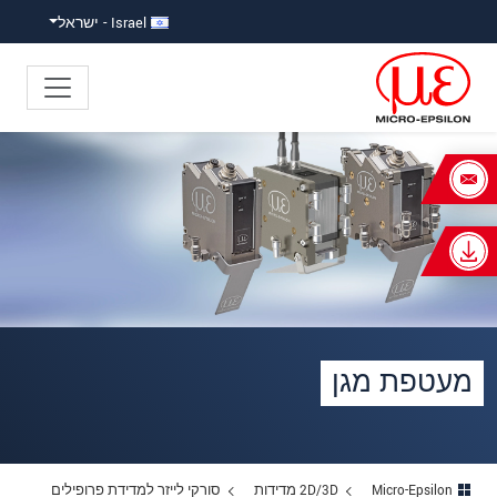
ישה ישירה לתוכן
פוץ ישירות לניווט הראשי
Israel - ישראל
×
Your request for: מעטפת מגן
כותרת
*
שם פרטי
*
שם משפחה
*
מעטפת מגן
שם חברה
*
כתובת
Micro-Epsilon
2D/3D מדידות
סורקי לייזר למדידת פרופילים