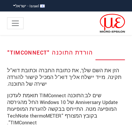
ישה ישירה לתוכן
פוץ לניווט משנה
פוץ ישירות לניווט הראשי
Israel - ישראל
הורדת התוכנה "TIMCONNECT"
הזן את השם שלך, את כתובת החברה וכתובת דוא"ל
תקינה. מייד יישלח אליך דוא"ל המכיל קישור להורדה
ישירה של התוכנה.
שים לב:התוכנה TIMConnect תואמת לעדכון
Anniversary Update של Windows 10 החל מהגירסה
המופיעה מטה. התייחס בבקשה להערות המופיעות
בקובץ המצורף "TechNote thermoMETER
TIMConnect".