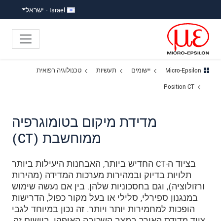
ישה ישירה לתוכן
פוץ לניווט משנה
פוץ ישירות לניווט הראשי
Israel - ישראל
Micro-Epsilon
יישומים
תעשיות
טכנולוגיה רפואית
Position CT
מדידת מיקום בטומוגרפיה
ממוחשבת (CT)
בציוד ה-CT החדיש ביותר, האבחנות היעילות ביותר
תלויות בדיוק ובמהירות מערכות המדידה (מהירות
ורזולוציה), וגם בחסכוניות שלהן. בין אם נעשה שימוש
במנגנון ספירלי, סלילי או בעל מקור כפול, הדרישות
הופכות למחמירות יותר ויותר. זה נכון במיוחד לגבי
ציוד מדידת האורך במצב השכיבה האופקי. ביישום זה,