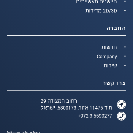
חיישנים תעשייתים
2D/3D מדידות
החברה
חדשות
Company
שירות
צרו קשר
רחוב המצודה 29
ת.ד 11475 אזור, 5800173, ישראל
972-3-5590277+