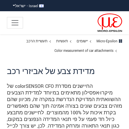
ישה ישירה לתוכן
פוץ לניווט משנה
פוץ ישירות לניווט הראשי
Israel - ישראל
Micro-Epsilon
יישומים
תעשיות
תעשיית הרכב
Color measurement of car attachments
מדידת צבע של אביזרי רכב
החיישנים מסדרת colorSENSOR CFO של
מיקרו-אפסילון מתאימים במיוחד למדידת הצבעים
ההשוואתית המדויקת הנדרשת במקרה זה, מכיוון שהם
מזהים צבעים שונים בצורה אמינה תוך שהם מאפשרים
בקרת איכות על 100% מהמוצרים. לחיישנים מתבצע
כיול חד פעמי על פי תנאי המדידה הנפוצים במקום,
כגון תנאי התאורה ומרחק המדידה. לכן, יש צורך לכייל