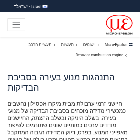
ישה ישירה לתוכן
פוץ לניווט משנה
פוץ ישירות לניווט הראשי
Israel - ישראל
Micro-Epsilon
יישומים
תעשיות
תעשיית הרכב
Behavior combustion engine
התנהגות מנוע בעירה בסביבת
הבדיקות
חיישני זרמי ערבולת מבית מיקרו-אפסילון נחשבים
כמכשירי מדידה מוכחים בסביבת הבדיקה של מנועי
בעירה. בשלב היניקה ובשלב ההצתה, החיישנים
מודדים ערכים כמותיים שונים שתורמים לשיפור
מאפייני המנוע. בפרט, דיוק המדידה הגבוה המתקבל
בתנאים הקשים במנוע מהווים יתרון בולט של חיישני