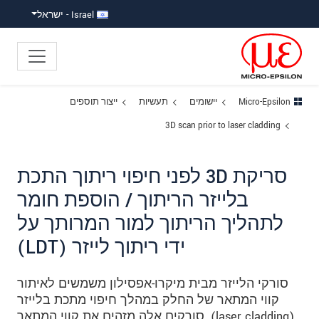
ישה ישירה לתוכן
פוץ לניווט משנה
פוץ ישירות לניווט הראשי
Israel - ישראל
Micro-Epsilon
יישומים
תעשיות
ייצור תוספים
3D scan prior to laser cladding
סריקת 3D לפני חיפוי ריתוך התכת
בלייזר הריתוך / הוספת חומר
לתהליך הריתוך למור המרותך על
ידי ריתוך לייזר (LDT)
סורקי הלייזר מבית מיקרו-אפסילון משמשים לאיתור
קווי המתאר של החלק במהלך חיפוי מתכת בלייזר
(laser cladding). סורקים אלה מזהים את קווי המתאר