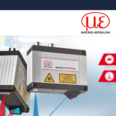
ישה ישירה לתוכן
פוץ ישירות לניווט הראשי
×
uest for: scanCONTROL 30xx
כותרת
*
שם פרטי
*
שם משפחה
*
שם חברה
*
כתובת