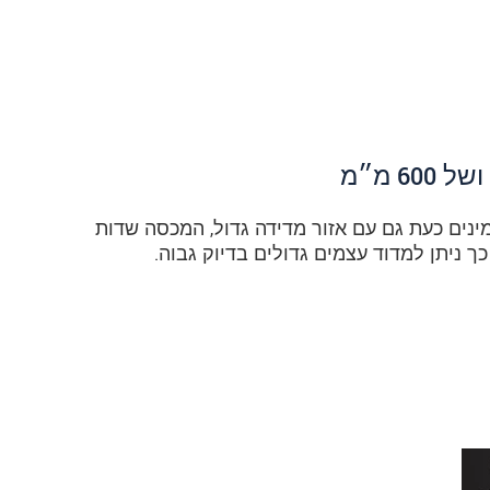
קי הלייזר מסדרת scanCONTROL 30xx זמינים כעת גם עם אזור מדידה גדול, המכסה שדות