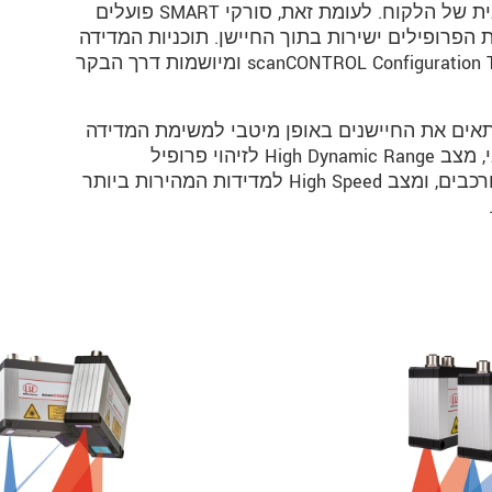
שניתן לעבד בהמשך באמצעות תוכנה עצמאית של הלקוח. לעומת זאת, סורקי SMART פועלים
standalone ומעריכים את הפרופילים ישירות בתוך החיישן. תוכניות המדידה
המבוקשות מוגדרות באמצעות התוכנה scanCONTROL Configuration Tools ומיושמות דרך הבקר
תאים את החיישנים באופן מיטבי למשימת המדידה
הרלוונטית: מצב High-Resolution לדיוק מרבי, מצב High Dynamic Range לזיהוי פרופיל
אופטימלי על גבי משטחים לא אחידים או מורכבים, ומצב High Speed למדידות המהירות ביותר