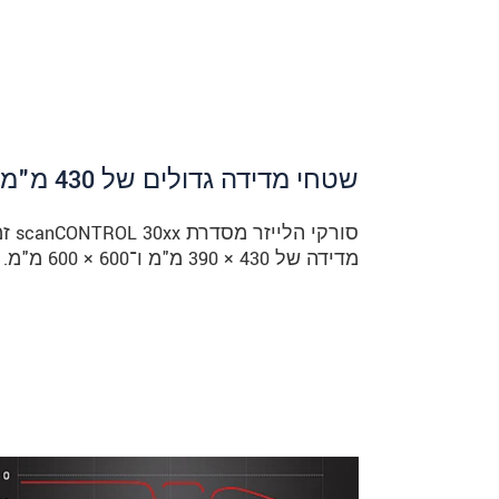
שטחי‎ ‎מדידה‎ ‎גדולים‎ ‎של ‎ 430מ"מ ‎ושל‎ 600 ‎מ״מ
סור
מדידה של 430 × 390 מ"מ ו־600 × 600 מ"מ. כך ניתן למדוד עצמים גדולים בדיוק גבוה.‎