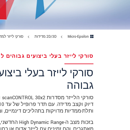
מיקוד
עיר
*
Micro-Epsilon
2D/3D מדידות
סורקי לייזר למד
טלפון
כתובת דוא"ל
*
סורקי‎ ‎לייזר‎ ‎בעלי‎ ‎ביצועים‎ ‎גבוהים‎ ‎למדידות‎ ‎פרופיל‎ ‎מדויקות‎ ‎בתהליכים‎ ‎דינמיים
ארץ
*
*
Message
* שדות חובה
ותלת-ממדיות מדויקות בתהליכים דינמיים, ומספקות נתוני 
אנו מתייחסים למידע בחסיון רב. אנא קרא
בזכות מצב ה-
מאתגרים, והם זמינים עם לייזר אדום או כחול.