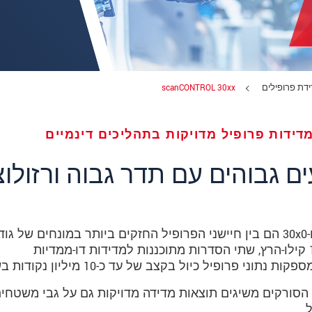
ידת פרופילים
scanCONTROL 30xx
סורקי הלייזר מסדרות scanCONTROL 30x2 ו-30x0 הם בין חיישני הפרופיל החזקים ביותר במונחים של גו
דיוק וקצב מדידה. עם תדר פרופיל של עד 10 קילו-הרץ, שתי הסדרות מתוכננות למדידות דו-ממדיות
פרופיל כיול בקצב של עד כ-10 מיליון נקודות בשנייה.
 את הצהרת הפרטיות שלנו (באנגלית).
High Dynamic Range החדשני, הסורקים משיגים תוצאות מדידה מדויקות גם על גבי משטחי
‎