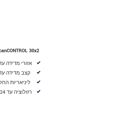
canCONTROL 30x2‎ ‎
אזורי‎ ‎מדידה‎ ‎עד‎ 600 x 600 ‎מ״מ
‎ ‎קצב‎ ‎מדידה‎ ‎עד‎ ‎כ‎-8,000,000 ‎נקודות‎/‎שנייה
‎ ‎ליניאריות‎ ‎החל‎ ‎מ‎2 μm-‎ ‎
רזולוציה‎ ‎עד‎ 1,024 ‎ נקודות‎/‎פרופיל
‎ ‎