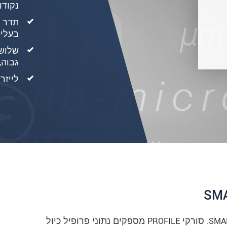
לייזר‎ ‎אדום‎ / ‎טכנולוגיית‎ ‎לייזר‎ ‎כחול‎ ‎פטנט
סורקי הלייזר זמינים בגרסאות PROFILE ו-SMART. סורקי PROFILE מספקים נתוני פרופיל כיול