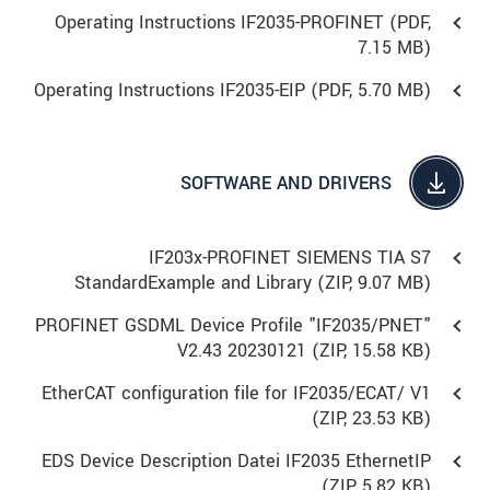
Operating Instructions IF2035-PROFINET (
PDF
,
7.15 MB)
Operating Instructions IF2035-EIP (
PDF
, 5.70 MB)
SOFTWARE AND DRIVERS
IF203x-PROFINET SIEMENS TIA S7
StandardExample and Library (
ZIP
, 9.07 MB)
PROFINET GSDML Device Profile "IF2035/PNET"
V2.43 20230121 (
ZIP
, 15.58 KB)
EtherCAT configuration file for IF2035/ECAT/ V1
(
ZIP
, 23.53 KB)
EDS Device Description Datei IF2035 EthernetIP
(
ZIP
, 5.82 KB)