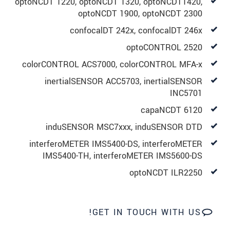
optoNCDT 1220, optoNCDT 1320, optoNCDT1420,
optoNCDT 1900, optoNCDT 2300
שלח הודעה
confocalDT 242x, confocalDT 246x
optoCONTROL 2520
colorCONTROL ACS7000, colorCONTROL MFA-x
inertialSENSOR ACC5703, inertialSENSOR
INC5701
capaNCDT 6120
induSENSOR MSC7xxx, induSENSOR DTD
interferoMETER IMS5400-DS, interferoMETER
IMS5400-TH, interferoMETER IMS5600-DS
optoNCDT ILR2250
GET IN TOUCH WITH US!