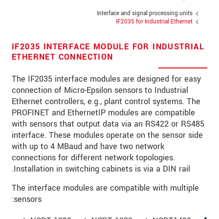
כתובת
Interface and signal processing units
מיקוד
IF2035 for Industrial Ethernet
עיר
*
IF2035 INTERFACE MODULE FOR INDUSTRIAL
ETHERNET CONNECTION
טלפון
The IF2035 interface modules are designed for easy
כתובת דוא"ל
*
connection of Micro-Epsilon sensors to Industrial
Ethernet controllers, e.g., plant control systems. The
ארץ
*
PROFINET and EthernetIP modules are compatible
with sensors that output data via an RS422 or RS485
*
Message
interface. These modules operate on the sensor side
with up to 4 MBaud and have two network
connections for different network topologies.
Installation in switching cabinets is via a DIN rail.
* שדות חובה
The interface modules are compatible with multiple
אנו מתייחסים למידע בחסיון רב. אנא קרא את
sensors:
הצהרת הפרטיות שלנו (באנגלית).