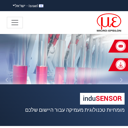
ישה ישירה לתוכן
פוץ ישירות לניווט הראשי
Israel - ישראל
×
Your request for: חיישנים
אינדוקטיביים (LVDT)
כותרת
*
שם פרטי
*
indu
SENSOR
שם משפחה
*
מומחיות טכנולוגית מעמיקה עבור היישום שלכם
שם חברה
*