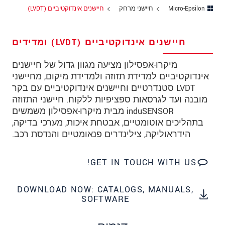
כתובת
Micro-Epsilon
חיישני מרחק
חיישנים אינדוקטיביים (LVDT)
מיקוד
חיישנים אינדוקטיביים (LVDT) ומדידים
עיר
*
מיקרו-אפסילון מציעה מגוון גדול של חיישנים
טלפון
אינדוקטיביים למדידת תזוזה ולמדידת מיקום, מחיישני
LVDT סטנדרטיים וחיישנים אינדוקטיביים עם בקר
כתובת דוא"ל
*
מובנה ועד לגרסאות ספציפיות ללקוח. חיישני התזוזה
ארץ
*
induSENSOR מבית מיקרו-אפסילון משמשים
בתהליכים אוטומטיים, אבטחת איכות, מערכי בדיקה,
*
Message
הידראוליקה, צילינדרים פנאומטיים והנדסת רכב.
GET IN TOUCH WITH US!
* שדות חובה
DOWNLOAD NOW: CATALOGS, MANUALS,
SOFTWARE
אנו מתייחסים למידע בחסיון רב. אנא קרא את
הצהרת הפרטיות שלנו (באנגלית).