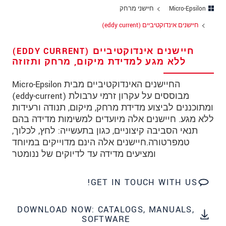
כתובת
Micro-Epsilon
חיישני מרחק
מיקוד
חיישנים אינדוקטיביים (eddy current)
עיר
*
חיישנים אינדוקטיביים (EDDY CURRENT)
ללא מגע למדידת מיקום, מרחק ותזוזה
טלפון
החיישנים האינדוקטיביים מבית Micro-Epsilon
כתובת דוא"ל
*
מבוססים על עקרון זרמי ערבולת (eddy-current)
ומתוכננים לביצוע מדידת מרחק, מיקום, תנודה ורעידות
ארץ
*
ללא מגע. חיישנים אלה מיועדים למשימות מדידה בהם
תנאי הסביבה קיצוניים, כגון בתעשייה: לחץ, לכלוך,
*
Message
טמפרטורה.חיישנים אלה הינם מדוייקים במיוחד
ומציעים מדידה עד לדיוקים של ננומטר
GET IN TOUCH WITH US!
* שדות חובה
אנו מתייחסים למידע בחסיון רב. אנא קרא את
DOWNLOAD NOW: CATALOGS, MANUALS,
הצהרת הפרטיות שלנו (באנגלית).
SOFTWARE