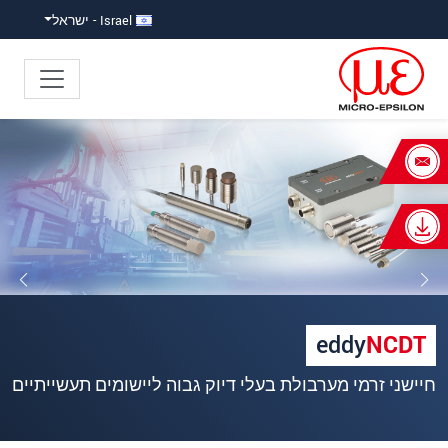
ישה ישירה לתוכן
פוץ ישירות לניווט הראשי
Israel - ישראל
×
Your request for: חיישנים
אינדוקטיביים (eddy current)
כותרת
*
שם פרטי
*
eddy
NCDT
שם משפחה
*
חיישנים זעירים עבור חללי התקנה סגורים
שם חברה
*