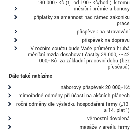
30 000,- Kč (tj. od 190,- Kč/hod.), k tomu:
měsíční prémie a bonusy
příplatky za směnnost nad rámec zákoníku
práce
příspěvek na stravování
příspěvek na dopravu
V ročním součtu bude Vaše průměrná hrubá
měsíční mzda dosahovat částky 39 000, - - 42
000,- Kč za základní pracovní dobu (bez
přesčasů).
Dále také nabízíme:
náborový příspěvek 20 000,- Kč
mimořádné odměny při účasti na akčních plánech
roční odměny dle výsledku hospodaření firmy („13.
a 14. plat“)
věrnostní dovolená
masáže v areálu firmy