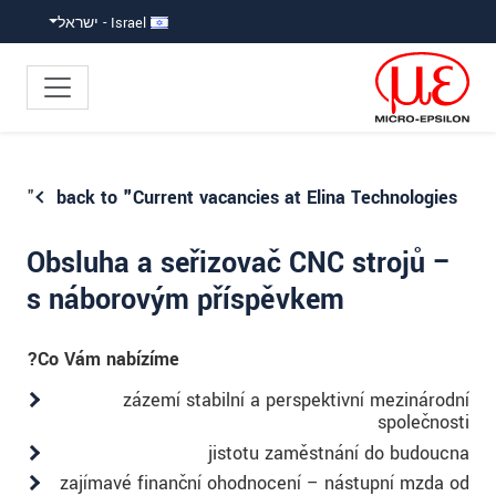
קפוץ ישירות לניווט הראש
גישה ישירה לתוכ
Israel - ישראל
"
back to "Current vacancies at Elina Technologies
Obsluha a seřizovač CNC strojů –
s náborovým příspěvkem
Co Vám nabízíme?
zázemí stabilní a perspektivní mezinárodní
společnosti
jistotu zaměstnání do budoucna
zajímavé finanční ohodnocení – nástupní mzda od