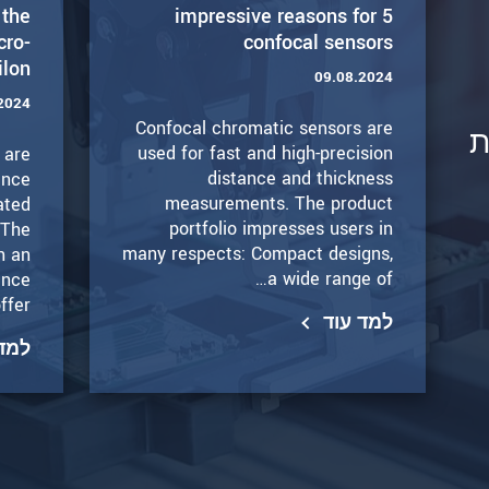
 the
5 impressive reasons for
cro-
confocal sensors
ilon
09.08.2024
2024
Confocal chromatic sensors are
ת
used for fast and high-precision
 are
distance and thickness
ance
measurements. The product
ated
portfolio impresses users in
 The
many respects: Compact designs,
h an
a wide range of…
ance
ffer…
למד עוד
למד 