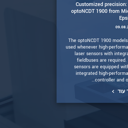
Customized precision:
optoNCDT 1900 from Mi
Eps
09.08.
The optoNCDT 1900 models
used whenever high-perform
laser sensors with integr
fieldbuses are required.
sensors are equipped wit
integrated high-perform
controller and o
עוד