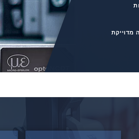
ת
 מדוייקת