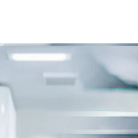
3D sensors for precise
measurement tas