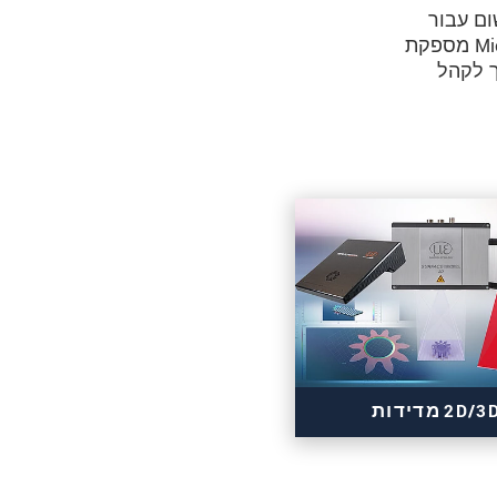
ום עבור
תעשיית המחקר ופיתוח, מתקני אוטומציה או בניית מכונות.חברת Micro-Epsilon מספקת
אותך לקהל
2D/3 מדידות