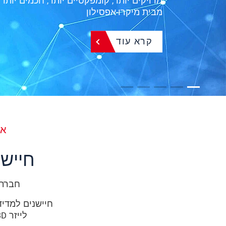
בקר קומפקטי ביותר עם ביצועים מרביים ו-Ethernet תעשייתי משולב
קרא עוד
אל
חיישנ
חברת Micro-Epsilon מציעה מגוון עצום של פתרונות מדי
לייזר 2D/3D משולבים ברב חיישנים כמו מרחק וטמפרטורה בחיישן אחד.